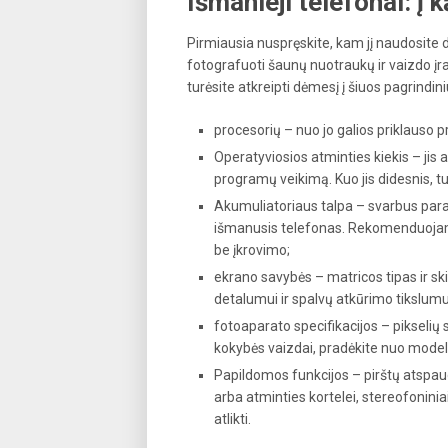
Išmanieji telefonai: į 
Pirmiausia nuspręskite, kam jį naudosite d
fotografuoti šaunų nuotraukų ir vaizdo įraš
turėsite atkreipti dėmesį į šiuos pagrindi
procesorių – nuo jo galios priklauso
Operatyviosios atminties kiekis – jis 
programų veikimą. Kuo jis didesnis, tu
Akumuliatoriaus talpa – svarbus parame
išmanusis telefonas. Rekomenduojame 
be įkrovimo;
ekrano savybės – matricos tipas ir sk
detalumui ir spalvų atkūrimo tikslumu
fotoaparato specifikacijos – pikselių
kokybės vaizdai, pradėkite nuo model
Papildomos funkcijos – pirštų atspau
arba atminties kortelei, stereofonini
atlikti.