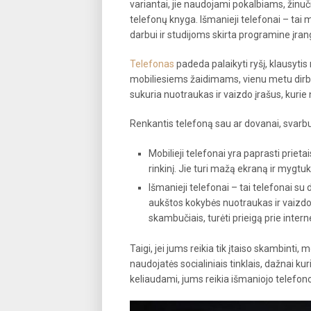
variantai, jie naudojami pokalbiams, žinučių
telefonų knyga. Išmanieji telefonai – tai 
darbui ir studijoms skirta programine įrang
Telefonas
padeda palaikyti ryšį, klausytis m
mobiliesiems žaidimams, vienu metu dirb
sukuria nuotraukas ir vaizdo įrašus, kurie
Renkantis telefoną sau ar dovanai, svarbu 
Mobilieji telefonai yra paprasti prietais
rinkinį. Jie turi mažą ekraną ir mygtu
Išmanieji telefonai – tai telefonai su d
aukštos kokybės nuotraukas ir vaizdo 
skambučiais, turėti prieigą prie intern
Taigi, jei jums reikia tik įtaiso skambinti,
naudojatės socialiniais tinklais, dažnai k
keliaudami, jums reikia išmaniojo telefono