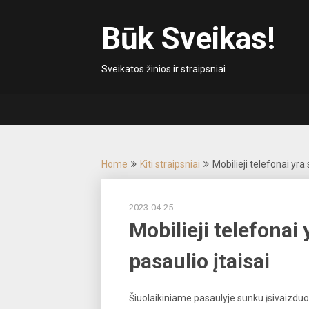
Skip
to
Būk Sveikas!
content
Sveikatos žinios ir straipsniai
Home
Kiti straipsniai
Mobilieji telefonai yra 
2023-04-25
Mobilieji telefonai 
pasaulio įtaisai
Šiuolaikiniame pasaulyje sunku įsivaizduot