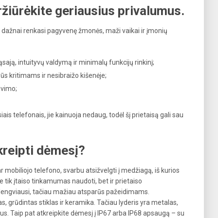
eržiūrėkite geriausius privalumus.
os dažnai renkasi pagyvenę žmonės, maži vaikai ir įmonių
sają, intuityvų valdymą ir minimalų funkcijų rinkinį;
rūs kritimams ir nesibraižo kišenėje;
ovimo;
is telefonais, jie kainuoja nedaug, todėl šį prietaisą gali sau
kreipti dėmesį?
 mobiliojo telefono, svarbu atsižvelgti į medžiagą, iš kurios
tik įtaiso tinkamumas naudoti, bet ir prietaiso
a lengviausi, tačiau mažiau atsparūs pažeidimams.
 grūdintas stiklas ir keramika. Tačiau lyderis yra metalas,
imus. Taip pat atkreipkite dėmesį į IP67 arba IP68 apsaugą – su