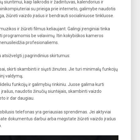
 siuntimui, kaip laikrodis ir žadintuvas, kalendorius ir
minikompiuteriai su prieiga prie interneto, galimybe naudotis
a, žiūrėti vaizdo įrašus ir bendrauti socialiniuose tinkluose.
uzikos ir žiūrėti filmus keliaujant. Galingi įrenginiai tinka
ti programomis be vėlavimų. Itin kokybiškos kameros
 nenusileidžia profesionaliems.
atsižvelgti į pagrindinius skirtumus:
ai, skirti skambinti ir siųsti žinutes. Jie turi minimalų funkcijų
kinį valdymą;
ideliu funkcijų ir galimybių rinkiniu. Juose galima kurti
įrašus, naudotis žinučių siuntėjais, skambinti vaizdo
eto ir dar daugiau.
 mobilusis telefonas yra geriausias sprendimas. Jei aktyviai
uriate dokumentus darbui arba mėgstate žiūrėti vaizdo įrašus
.