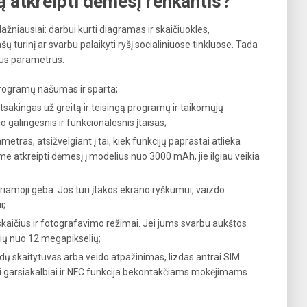
ką atkreipti dėmesį renkantis?
ažniausiai: darbui kurti diagramas ir skaičiuokles,
ų turinį ar svarbu palaikyti ryšį socialiniuose tinkluose. Tada
nius parametrus:
 programų našumas ir sparta;
atsakingas už greitą ir teisingą programų ir taikomųjų
o galingesnis ir funkcionalesnis įtaisas;
tras, atsižvelgiant į tai, kiek funkcijų paprastai atlieka
atkreipti dėmesį į modelius nuo 3000 mAh, jie ilgiau veikia
iriamoji geba. Jos turi įtakos ekrano ryškumui, vaizdo
i;
 skaičius ir fotografavimo režimai. Jei jums svarbu aukštos
ių nuo 12 megapikselių;
dų skaitytuvas arba veido atpažinimas, lizdas antrai SIM
ai garsiakalbiai ir NFC funkcija bekontakčiams mokėjimams