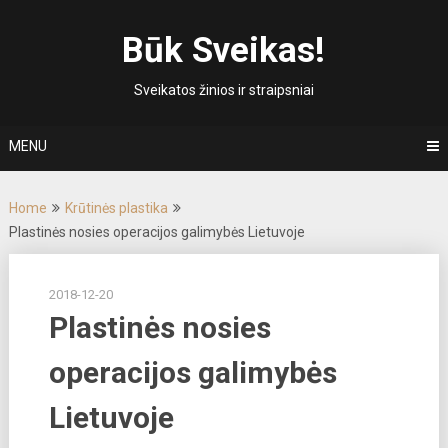
Skip
to
Būk Sveikas!
content
Sveikatos žinios ir straipsniai
MENU
Home
Krūtinės plastika
Plastinės nosies operacijos galimybės Lietuvoje
2018-12-20
Plastinės nosies
operacijos galimybės
Lietuvoje