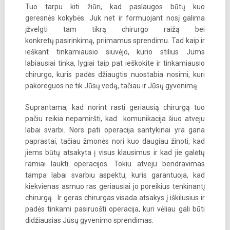
Tuo tarpu kiti žiūri, kad paslaugos būtų kuo
geresnės kokybės. Juk net ir formuojant nosį galima
įžvelgti tam tikrą chirurgo raižą bei
konkretų pasirinkimą, priimamus sprendimu. Tad kaip ir
ieškant tinkamiausio siuvėjo, kurio stilius Jums
labiausiai tinka, lygiai taip pat ieškokite ir tinkamiausio
chirurgo, kuris padės džiaugtis nuostabia nosimi, kuri
pakoreguos ne tik Jūsų vedą, tačiau ir Jūsų gyvenimą.
Suprantama, kad norint rasti geriausią chirurgą tuo
pačiu reikia nepamiršti, kad komunikacija šiuo atveju
labai svarbi. Nors pati operacija santykinai yra gana
paprastai, tačiau žmonės nori kuo daugiau žinoti, kad
jiems būtų atsakyta į visus klausimus ir kad jie galėtų
ramiai laukti operacijos. Tokiu atveju bendravimas
tampa labai svarbiu aspektu, kuris garantuoja, kad
kiekvienas asmuo ras geriausiai jo poreikius tenkinantį
chirurgą. Ir geras chirurgas visada atsakys į iškilusius ir
padės tinkami pasiruošti operacija, kuri vėliau gali būti
didžiausias Jūsų gyvenimo sprendimas.