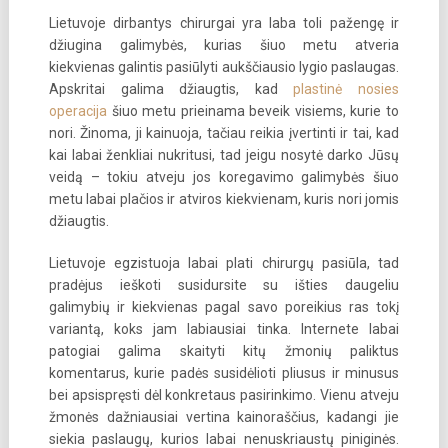
Lietuvoje dirbantys chirurgai yra laba toli pažengę ir
džiugina galimybės, kurias šiuo metu atveria
kiekvienas galintis pasiūlyti aukščiausio lygio paslaugas.
Apskritai galima džiaugtis, kad
plastinė nosies
operacija
šiuo metu prieinama beveik visiems, kurie to
nori. Žinoma, ji kainuoja, tačiau reikia įvertinti ir tai, kad
kai labai ženkliai nukritusi, tad jeigu nosytė darko Jūsų
veidą – tokiu atveju jos koregavimo galimybės šiuo
metu labai plačios ir atviros kiekvienam, kuris nori jomis
džiaugtis.
Lietuvoje egzistuoja labai plati chirurgų pasiūla, tad
pradėjus ieškoti susidursite su išties daugeliu
galimybių ir kiekvienas pagal savo poreikius ras tokį
variantą, koks jam labiausiai tinka. Internete labai
patogiai galima skaityti kitų žmonių paliktus
komentarus, kurie padės susidėlioti pliusus ir minusus
bei apsispręsti dėl konkretaus pasirinkimo. Vienu atveju
žmonės dažniausiai vertina kainoraščius, kadangi jie
siekia paslaugų, kurios labai nenuskriaustų piniginės.