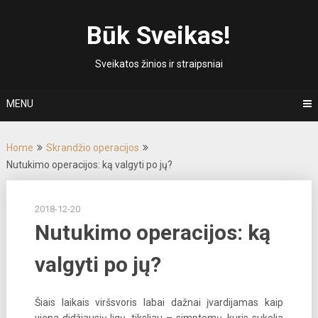
Skip
to
Būk Sveikas!
content
Sveikatos žinios ir straipsniai
MENU
Home
Skrandžio operacijos
Nutukimo operacijos: ką valgyti po jų?
2018-12-20
Nutukimo operacijos: ką
valgyti po jų?
Šiais laikais viršsvoris labai dažnai įvardijamas kaip