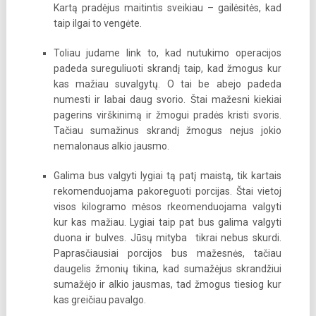
Kartą pradėjus maitintis sveikiau – gailėsitės, kad
taip ilgai to vengėte.
Toliau judame link to, kad nutukimo operacijos
padeda sureguliuoti skrandį taip, kad žmogus kur
kas mažiau suvalgytų. O tai be abejo padeda
numesti ir labai daug svorio. Štai mažesni kiekiai
pagerins virškinimą ir žmogui pradės kristi svoris.
Tačiau sumažinus skrandį žmogus nejus jokio
nemalonaus alkio jausmo.
Galima bus valgyti lygiai tą patį maistą, tik kartais
rekomenduojama pakoreguoti porcijas. Štai vietoj
visos kilogramo mėsos rkeomenduojama valgyti
kur kas mažiau. Lygiai taip pat bus galima valgyti
duona ir bulves. Jūsų mityba tikrai nebus skurdi.
Paprasčiausiai porcijos bus mažesnės, tačiau
daugelis žmonių tikina, kad sumažėjus skrandžiui
sumažėjo ir alkio jausmas, tad žmogus tiesiog kur
kas greičiau pavalgo.