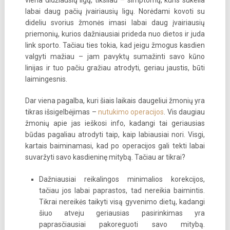
viena didžiausių ligų, tiksliau – simptomų, kuris sukelia
labai daug pačių įvairiausių ligų. Norėdami kovoti su
dideliu svorius žmonės imasi labai daug įvairiausių
priemonių, kurios dažniausiai prideda nuo dietos ir juda
link sporto. Tačiau ties tokia, kad jeigu žmogus kasdien
valgyti mažiau – jam pavyktų sumažinti savo kūno
linijas ir tuo pačiu gražiau atrodyti, geriau jaustis, būti
laimingesnis.
Dar viena pagalba, kuri šiais laikais daugeliui žmonių yra
tikras išsigelbėjimas –
nutukimo operacijos
. Vis daugiau
žmonių apie jas ieškosi info, kadangi tai geriausias
būdas pagaliau atrodyti taip, kaip labiausiai nori. Visgi,
kartais baiminamasi, kad po operacijos gali tekti labai
suvaržyti savo kasdieninę mitybą. Tačiau ar tikrai?
Dažniausiai reikalingos minimalios korekcijos,
tačiau jos labai paprastos, tad nereikia baimintis.
Tikrai nereikės taikyti visą gyvenimo dietų, kadangi
šiuo atveju geriausias pasirinkimas yra
paprasčiausiai pakoreguoti savo mitybą.