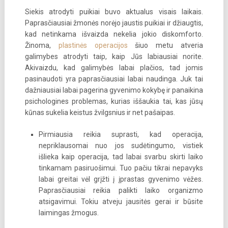
Siekis atrodyti puikiai buvo aktualus visais laikais.
Paprasčiausiai žmonės norėjo jaustis puikiai ir džiaugtis,
kad netinkama išvaizda nekelia jokio diskomforto.
Žinoma,
plastinės operacijos
šiuo metu atveria
galimybes atrodyti taip, kaip Jūs labiausiai norite.
Akivaizdu, kad galimybės labai plačios, tad jomis
pasinaudoti yra paprasčiausiai labai naudinga. Juk tai
dažniausiai labai pagerina gyvenimo kokybę ir panaikina
psichologines problemas, kurias iššaukia tai, kas jūsų
kūnas sukelia keistus žvilgsnius ir net pašaipas.
Pirmiausia reikia suprasti, kad operacija,
nepriklausomai nuo jos sudėtingumo, vistiek
išlieka kaip operacija, tad labai svarbu skirti laiko
tinkamam pasiruošimui. Tuo pačiu tikrai nepavyks
labai greitai vėl grįžti į įprastas gyvenimo vėžes.
Paprasčiausiai reikia palikti laiko organizmo
atsigavimui. Tokiu atveju jausitės gerai ir būsite
laimingas žmogus.