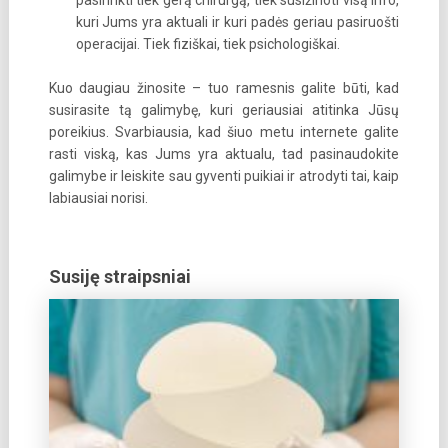
pasirinkti tiek gerą chirurgą, tiek susižinoti visą info,
kuri Jums yra aktuali ir kuri padės geriau pasiruošti
operacijai. Tiek fiziškai, tiek psichologiškai.
Kuo daugiau žinosite – tuo ramesnis galite būti, kad
susirasite tą galimybę, kuri geriausiai atitinka Jūsų
poreikius. Svarbiausia, kad šiuo metu internete galite
rasti viską, kas Jums yra aktualu, tad pasinaudokite
galimybe ir leiskite sau gyventi puikiai ir atrodyti tai, kaip
labiausiai norisi.
Susiję straipsniai