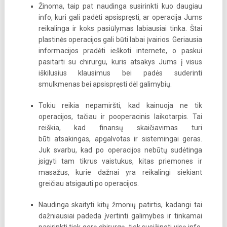
Žinoma, taip pat naudinga susirinkti kuo daugiau
info, kuri gali padėti apsispręsti, ar operacija Jums
reikalinga ir koks pasiūlymas labiausiai tinka. Štai
plastinės operacijos gali būti labai įvairios. Geriausia
informacijos pradėti ieškoti internete, o paskui
pasitarti su chirurgu, kuris atsakys Jums į visus
iškilusius klausimus bei padės suderinti
smulkmenas bei apsispręsti dėl galimybių.
Tokiu reikia nepamiršti, kad kainuoja ne tik
operacijos, tačiau ir pooperacinis laikotarpis. Tai
reiškia, kad finansų skaičiavimas turi
būti atsakingas, apgalvotas ir sistemingai geras.
Juk svarbu, kad po operacijos nebūtų sudėtinga
įsigyti tam tikrus vaistukus, kitas priemones ir
masažus, kurie dažnai yra reikalingi siekiant
greičiau atsigauti po operacijos.
Naudinga skaityti kitų žmonių patirtis, kadangi tai
dažniausiai padeda įvertinti galimybes ir tinkamai