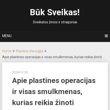
Skip
to
Būk Sveikas!
content
Sveikatos žinios ir straipsniai
MENU
Home
Plastinė chirurgija
Apie plastines operacijas ir visas smulkmenas, kurias reikia žinoti
2018-12-20
Apie plastines operacijas
ir visas smulkmenas,
kurias reikia žinoti