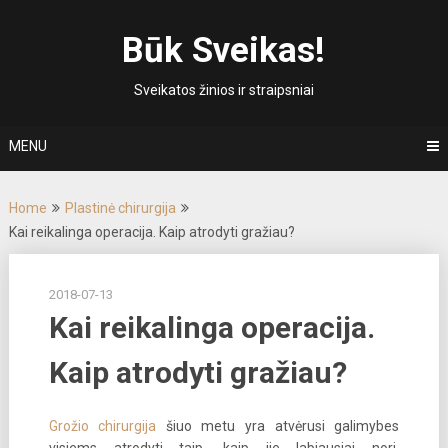
Skip
to
Būk Sveikas!
content
Sveikatos žinios ir straipsniai
MENU
Home
Plastinė chirurgija
Kai reikalinga operacija. Kaip atrodyti gražiau?
2018-07-13
Kai reikalinga operacija.
Kaip atrodyti gražiau?
Grožio chirurgija
šiuo metu yra atvėrusi galimybes