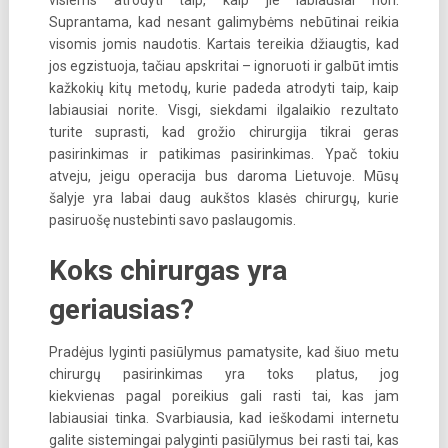
visiems atrodyti taip, kaip jie labiausiai nori.
Suprantama, kad nesant galimybėms nebūtinai reikia
visomis jomis naudotis. Kartais tereikia džiaugtis, kad
jos egzistuoja, tačiau apskritai – ignoruoti ir galbūt imtis
kažkokių kitų metodų, kurie padeda atrodyti taip, kaip
labiausiai norite. Visgi, siekdami ilgalaikio rezultato
turite suprasti, kad grožio chirurgija tikrai geras
pasirinkimas ir patikimas pasirinkimas. Ypač tokiu
atveju, jeigu operacija bus daroma Lietuvoje. Mūsų
šalyje yra labai daug aukštos klasės chirurgų, kurie
pasiruošę nustebinti savo paslaugomis.
Koks chirurgas yra
geriausias?
Pradėjus lyginti pasiūlymus pamatysite, kad šiuo metu
chirurgų pasirinkimas yra toks platus, jog
kiekvienas pagal poreikius gali rasti tai, kas jam
labiausiai tinka. Svarbiausia, kad ieškodami internetu
galite sistemingai palyginti pasiūlymus bei rasti tai, kas