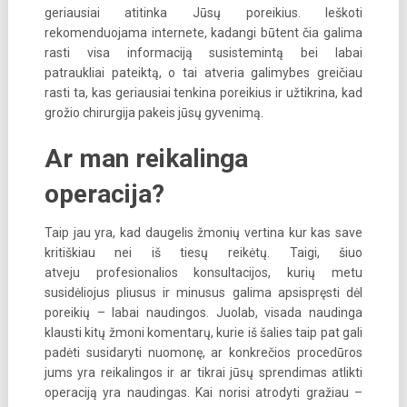
geriausiai atitinka Jūsų poreikius. Ieškoti
rekomenduojama internete, kadangi būtent čia galima
rasti visa informaciją susistemintą bei labai
patraukliai pateiktą, o tai atveria galimybes greičiau
rasti ta, kas geriausiai tenkina poreikius ir užtikrina, kad
grožio chirurgija pakeis jūsų gyvenimą.
Ar man reikalinga
operacija?
Taip jau yra, kad daugelis žmonių vertina kur kas save
kritiškiau nei iš tiesų reikėtų. Taigi, šiuo
atveju profesionalios konsultacijos, kurių metu
susidėliojus pliusus ir minusus galima apsispręsti dėl
poreikių – labai naudingos. Juolab, visada naudinga
klausti kitų žmoni komentarų, kurie iš šalies taip pat gali
padėti susidaryti nuomonę, ar konkrečios procedūros
jums yra reikalingos ir ar tikrai jūsų sprendimas atlikti
operaciją yra naudingas. Kai norisi atrodyti gražiau –