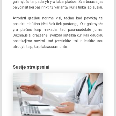
galimybės tai padaryti yra labai plačios. Svarbiausia jas
palyginsit bei pasirinkti tą variantą, kuris tinka labiausiai.
Atrodyti gražiau norime visi, tačiau kad pavyktų tai
pasiekti – būtina įdėti šiek tiek pastangų. O ir galimybės
yra plačios kaip niekada, tad pasinaudokite jomis.
Dažniausiai gražesnė išvaizda suteikia kur kas daugiau
pasitikėjimo savimi, tad įvertinkite tai ir leiskite sau
atrodyti taip, kaip labiausiai norite.
Susiję straipsniai